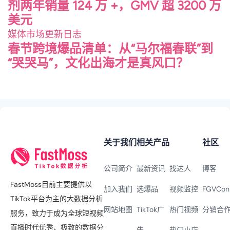
剂两年销量 124 万 +，GMV 超 3200 万
美元
媒体
市场
更新日志
春节跨境爆品清单：从“马尔福春联”到
“哭哭马”，文化出海才是真风口？
关于我们
相关产品
社区
公司简介
最新资讯
找达人
博客
FastMoss目前主要提供以
加入我们
选爆品
视频监控
FGVCon
TikTok平台为主的大数据分析
网站地图
TikTok广
热门视频
分销合
服务，致力于成为全球短视频
直播时代优秀、极致的数据分
告
热门小店