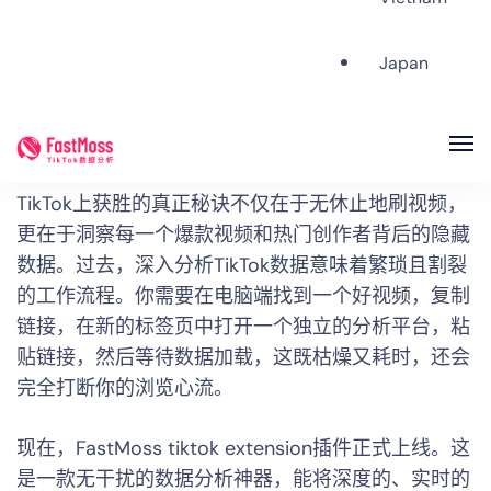
Facebook
Tweet
Share
LinkedIn
Japan
TikTok的生态发展比任何其他社交平台都要迅速。对
于创作者、营销人员、电商品牌老板以及MCN机构来
说，仅仅跟上庞大的内容量只是成功的一半。在
FastMoss
FastMoss – #1 TikTok data analysis platform
TikTok上获胜的真正秘诀不仅在于无休止地刷视频，
更在于洞察每一个爆款视频和热门创作者背后的隐藏
数据。过去，深入分析TikTok数据意味着繁琐且割裂
的工作流程。你需要在电脑端找到一个好视频，复制
链接，在新的标签页中打开一个独立的分析平台，粘
贴链接，然后等待数据加载，这既枯燥又耗时，还会
完全打断你的浏览心流。
现在，FastMoss tiktok extension插件正式上线。这
是一款无干扰的数据分析神器，能将深度的、实时的