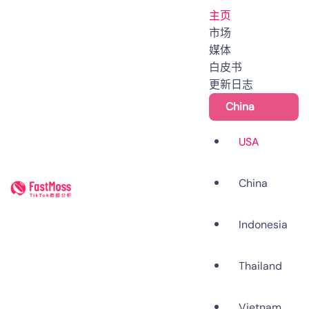
主页
市场
媒体
主页
博客
更新日志
白皮书
无需离开信息流，全面升级你的TikTok策略：隆重推出FastMoss TikTok
更新日志
extension插件
China
USA
更新日志
无需离开信息流，全面升
China
级你的TikTok策略：隆重
FastMoss
FastMoss – #1 TikTok data analysis platform
Indonesia
推出FastMoss TikTok
extension插件
Thailand
更新时间
9 5 月, 2026
1分钟可阅读完
Vietnam